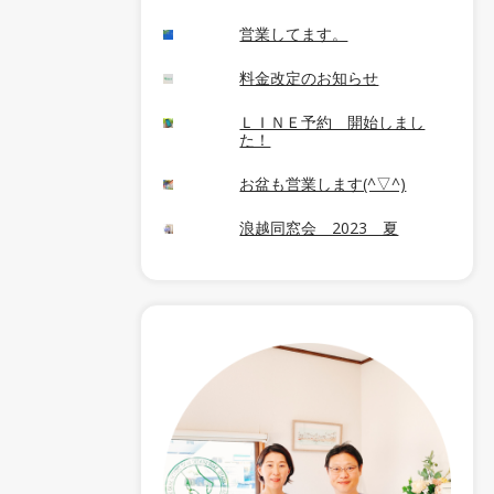
営業してます。
料金改定のお知らせ
ＬＩＮＥ予約 開始しまし
た！
お盆も営業します(^▽^)
浪越同窓会 2023 夏