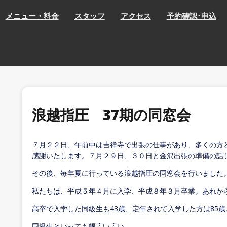
メニュー・料金
スタッフ
アクセス
予約確認･申込
浪越指圧 37期の同窓会
７月２２日、午前中は吉祥寺で出張の仕事があり、多くの方
感謝いたします。７月２９日、３０日と金沢出張の準備の話
その後、毎年夏に行っている浪越指圧の同窓会を行いました
私たちは、平成５年４月に入学、平成８年３月卒業。あれか
高卒で入学した同級生も43歳、定年されて入学した方は85歳
同級生といっても幅広い広い。