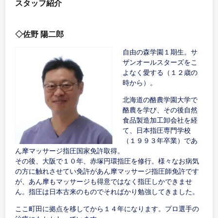
スタッフ紹介
◇佐野 陽二郎
自由の森学園１期生。サ
ザンオールスターズをこ
よなく愛する（１２歳の
時から）。
北海道の酪農学園大学で
酪農を学び、その後自然
食品製造加工卸会社を経
て、日本指圧専門学校
（１９９３年卒業）であ
ん摩マッサージ指圧国家免許取得。
その後、大阪で１０年、赤塚円環指圧を修行。様々なお病気
の方に触れさせてい免許があん摩マッサージ指圧師免許です
が、あん摩もマッサージも得意ではなく指圧しかできませ
ん。指圧は日本古来のものでそればかり勉強してきました。
ここ町田に拠点を移してから１４年になります。プロ選手の