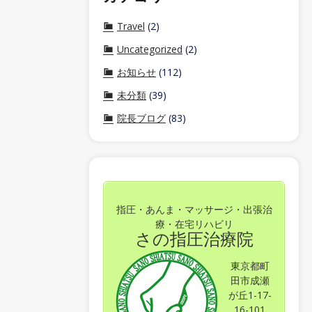
Travel
(2)
Uncategorized
(2)
お知らせ
(112)
未分類
(39)
院長ブログ
(83)
指圧・あんま・マッサージ・出張治
療・在宅リハビリ
さの指圧治療院
東京都町
田市成瀬
が丘1-17-
16-101