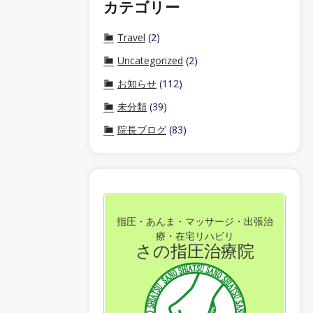
カテゴリー
Travel
(2)
Uncategorized
(2)
お知らせ
(112)
未分類
(39)
院長ブログ
(83)
指圧・あんま・マッサージ・出張治
療・在宅リハビリ
さの指圧治療院