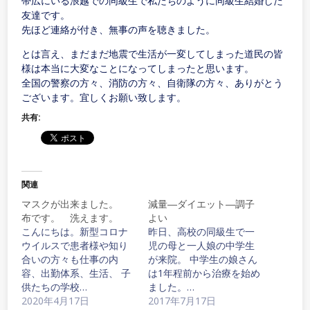
帯広にいる浪越での同級生で私たちのように同級生結婚した
友達です。
先ほど連絡が付き、無事の声を聴きました。
とは言え、まだまだ地震で生活が一変してしまった道民の皆
様は本当に大変なことになってしまったと思います。
全国の警察の方々、消防の方々、自衛隊の方々、ありがとう
ございます。宜しくお願い致します。
共有:
関連
マスクが出来ました。
減量―ダイエット―調子
布です。 洗えます。
よい
こんにちは。新型コロナ
昨日、高校の同級生で一
ウイルスで患者様や知り
児の母と一人娘の中学生
合いの方々も仕事の内
が来院。 中学生の娘さん
容、出勤体系、生活、 子
は1年程前から治療を始め
供たちの学校…
ました。…
2020年4月17日
2017年7月17日