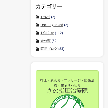
カテゴリー
Travel
(2)
Uncategorized
(2)
お知らせ
(112)
未分類
(39)
院長ブログ
(83)
指圧・あんま・マッサージ・出張治
療・在宅リハビリ
さの指圧治療院