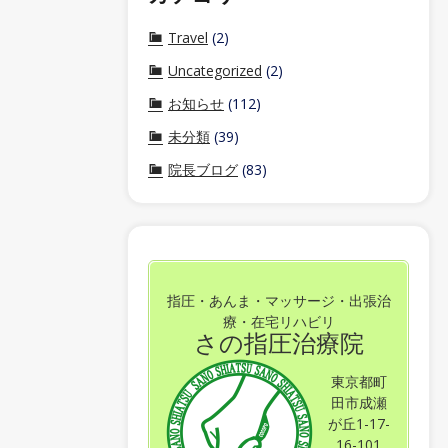
Travel
(2)
Uncategorized
(2)
お知らせ
(112)
未分類
(39)
院長ブログ
(83)
指圧・あんま・マッサージ・出張治
療・在宅リハビリ
さの指圧治療院
東京都町
田市成瀬
が丘1-17-
16-101