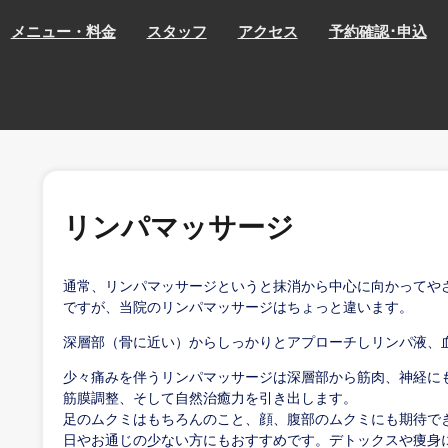
メニュー・料金
スタッフ
アクセス
予約確認･申込
リンパマッサージ
通常、リンパマッサージというと抹消から中心に向かってや
ですが、当院のリンパマッサージはちょっと違います。
深層部（骨に近い）からしっかりとアプローチしリンパ液、
少々痛みを伴うリンパマッサージは深層部から筋肉、神経に
筋膜調整、そして自然治癒力を引き出します。
足のムクミはもちろんのこと、顔、腹部のムクミにも期待で
日やお通じの少ない方にもおすすめです。デトックスや痩身