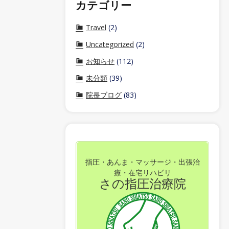
カテゴリー
Travel
(2)
Uncategorized
(2)
お知らせ
(112)
未分類
(39)
院長ブログ
(83)
指圧・あんま・マッサージ・出張治
療・在宅リハビリ
さの指圧治療院