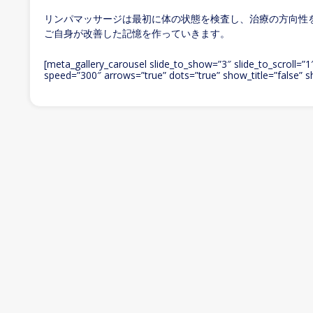
リンパマッサージは最初に体の状態を検査し、治療の方向性
ご自身が改善した記憶を作っていきます。
[meta_gallery_carousel slide_to_show=”3″ slide_to_scroll=”
speed=”300″ arrows=”true” dots=”true” show_title=”false” s