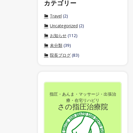
カテゴリー
Travel
(2)
Uncategorized
(2)
お知らせ
(112)
未分類
(39)
院長ブログ
(83)
指圧・あんま・マッサージ・出張治
療・在宅リハビリ
さの指圧治療院