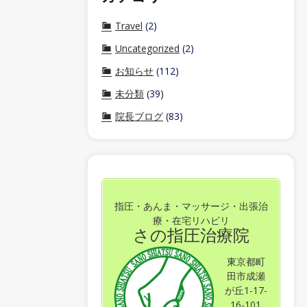
Travel
(2)
Uncategorized
(2)
お知らせ
(112)
未分類
(39)
院長ブログ
(83)
指圧・あんま・マッサージ・出張治
療・在宅リハビリ
さの指圧治療院
東京都町
田市成瀬
が丘1-17-
16-101